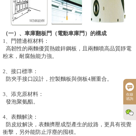
（一）、車庫翻板門（電動車庫門）的構成
1、門體邊框材料：
高韌性的兩麵優質熱鍍鋅鋼板，且兩麵噴高品質靜電
粉末，耐腐蝕能力強。
2、接口標準：
防夾手接口設計，控製麵板與側板4層重合。
3、添充原材料：
在線
谘詢
發泡聚氨酯。
4、表麵解決：
防皮紋解決，表麵擠壓成型產生的紋路，更具有視覺
衝擊，另外能防止浮塵的囤積。