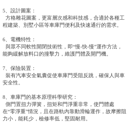
5、設計圖案：
方格雕花圖案，更富層次感和科技感，合適於各種工
程建築、別墅小區等車庫門便利及快速通行的需求。
6、電機特性：
與眾不同軟性開閉技術性，即“慢-快-慢”運作方法，
能夠緩解放料口的撞擊力，維護門體及開門機。
7、保險裝置：
裝有汽車安全氣囊促使車庫門受阻反跳，確保人與車
安全性。
8、車庫門的基本原理科學研究：
側門置扭力彈簧，扭矩和門淨重非常，使門體處
在“零淨重”情況，且在路軌內靠動滑輪運作，故摩擦阻
力小，能耗少，檢修率低，堅固耐用。