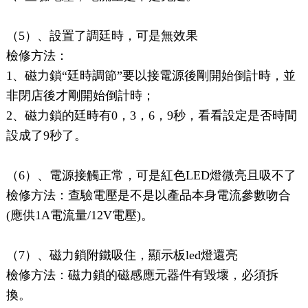
（5）、設置了調廷時，可是無效果
檢修方法：
1、磁力鎖“廷時調節”要以接電源後剛開始倒計時，並
非閉店後才剛開始倒計時；
2、磁力鎖的廷時有0，3，6，9秒，看看設定是否時間
設成了9秒了。
（6）、電源接觸正常，可是紅色LED燈微亮且吸不了
檢修方法：查驗電壓是不是以產品本身電流參數吻合
(應供1A電流量/12V電壓)。
（7）、磁力鎖附鐵吸住，顯示板led燈還亮
檢修方法：磁力鎖的磁感應元器件有毀壞，必須拆
換。