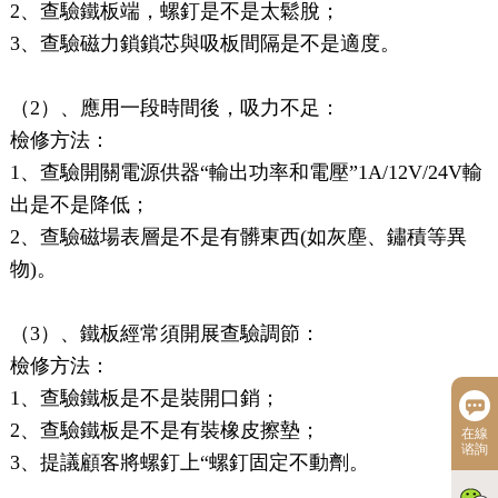
2、查驗鐵板端，螺釘是不是太鬆脫；
3、查驗磁力鎖鎖芯與吸板間隔是不是適度。
（2）、應用一段時間後，吸力不足：
檢修方法：
1、查驗開關電源供器“輸出功率和電壓”1A/12V/24V輸
出是不是降低；
2、查驗磁場表層是不是有髒東西(如灰塵、鏽積等異
物)。
（3）、鐵板經常須開展查驗調節：
檢修方法：
1、查驗鐵板是不是裝開口銷；
2、查驗鐵板是不是有裝橡皮擦墊；
在線
谘詢
3、提議顧客將螺釘上“螺釘固定不動劑。