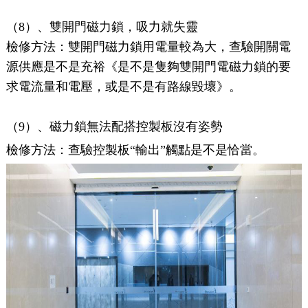
（8）、雙開門磁力鎖，吸力就失靈
檢修方法：雙開門磁力鎖用電量較為大，查驗開關電
源供應是不是充裕《是不是隻夠雙開門電磁力鎖的要
求電流量和電壓，或是不是有路線毀壞》。
（9）、磁力鎖無法配搭控製板沒有姿勢
檢修方法：查驗控製板“輸出”觸點是不是恰當。