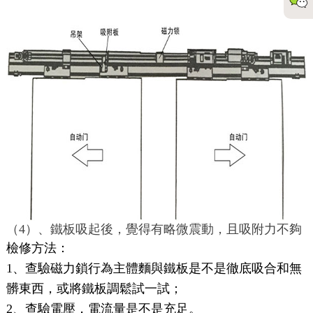
（4）、鐵板吸起後，覺得有略微震動，且吸附力不夠
檢修方法：
1、查驗磁力鎖行為主體麵與鐵板是不是徹底吸合和無
髒東西，或將鐵板調鬆試一試；
2、查驗電壓，電流量是不是充足。