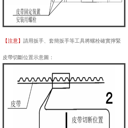
【注意】
請用扳手、套簡扳手等工具將螺栓確實擰緊
皮帶切斷位置示意圖：