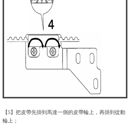
【5】把皮帶先掛到馬達一側的皮帶輪上，再掛到從動
輪上；