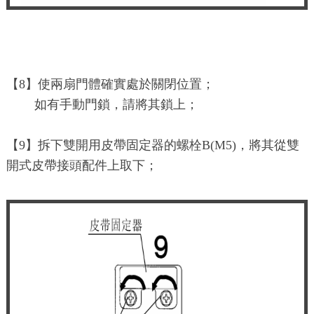
【8】使兩扇門體確實處於關閉位置；
如有手動門鎖，請將其鎖上；
【9】拆下雙開用皮帶固定器的螺栓B(M5)，將其從雙
開式皮帶接頭配件上取下；