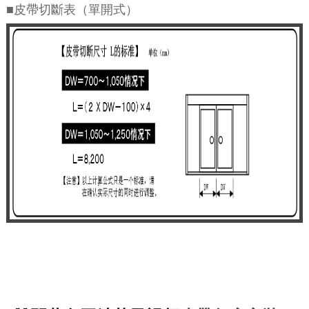
■皮帶切斷表（單開式）