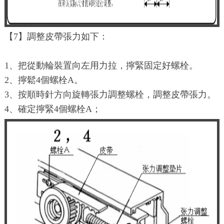
【7】調整皮帶張力如下：
1、把從動輪裝置向左用力拉，擰緊固定好螺栓。
2、擰鬆4個螺栓A。
3、按順時針方向旋轉張力調整螺栓，調整皮帶張力。
4、確定擰緊4個螺栓A；