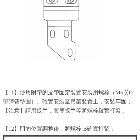
【11】使用附帶的皮帶固定裝置安裝用螺栓（M6 ╳12
帶彈簧墊圈）、確實安裝至吊架裝置上，安裝牢固；
【注意】請用扳手，套簡扳手等將螺栓確實打緊；
【12】門的位置調整後，將螺栓 B確實打緊；