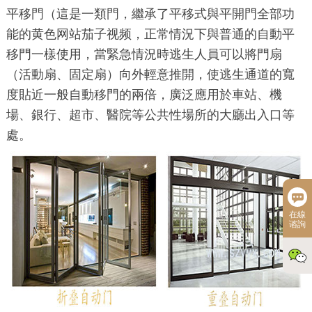
平移門（這是一類門，繼承了平移式與平開門全部功
能的黄色网站茄子视频，正常情況下與普通的自動平
移門一樣使用，當緊急情況時逃生人員可以將門扇
（活動扇、固定扇）向外輕意推開，使逃生通道的寬
度貼近一般自動移門的兩倍，廣泛應用於車站、機
場、銀行、超市、醫院等公共性場所的大廳出入口等
處。
在線
谘詢