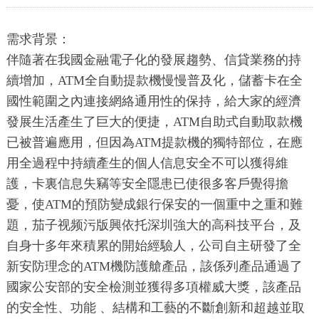
需求背景：
伴隨著在我國金融電子化的發展趨勢、信貸業務的持
續增加，ATM全自動提款機慢慢普及化，儲蓄卡在全
國性範圍之內連接網絡通用性的保持，給大家的經濟
發展生活產生了巨大的便捷，ATM自助式自動取款機
已被普遍應用，但因為ATM提款機的獨特部位，在應
用全過程中持續產生的個人信息安全不可以獲得維
護，卡裏信息失竊等安全隱患已使很多客戶覺得擔
憂，使ATM的預防變成銀行保安的一個重中之重和難
題，茄子视频污版興依托深圳強大的高科技平台，及
自身十多年來積累的開始經驗人，公司自主研發了全
新安防理念的ATM機防護艙產品，該係列產品通過了
國家公安部的安全檢測並獲得多項權威大獎，該產品
的安全性、功能 、結構和工藝的不斷創新和超越並取