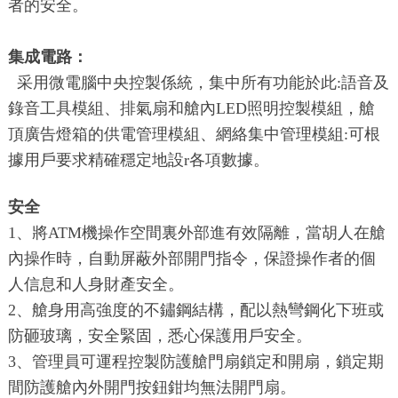
者的安全。
集成電路：
采用微電腦中央控製係統，集中所有功能於此:語音及
錄音工具模組、排氣扇和艙內LED照明控製模組，艙
頂廣告燈箱的供電管理模組、網絡集中管理模組:可根
據用戶要求精確穩定地設r各項數據。
安全
1、將ATM機操作空間裏外部進有效隔離，當胡人在艙
內操作時，自動屏蔽外部開門指令，保證操作者的個
人信息和人身財產安全。
2、艙身用高強度的不鏽鋼結構，配以熱彎鋼化下班或
防砸玻璃，安全緊固，悉心保護用戶安全。
3、管理員可運程控製防護艙門扇鎖定和開扇，鎖定期
間防護艙內外開門按鈕鉗均無法開門扇。