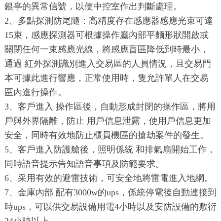
銀亭的異常信號，以便中控室作出判斷處理。
2、多點探測防尾隨：高精度存在感應器感應光束可達
15束，感應探測器可根據操作廳內部平麵形狀開啟或
關閉任何一束感應光線，將感應盲區降低到時最小，
通過 紅外探測識別進入交易區的人員情況，且交易門
本可據此進行響應，正常使用時，隻允許單人在交易
區內進行操作。
3、客戶進入 操作區後，自動形成封閉的操作區，將用
戶與外界隔離，防止 用戶信息泄露，使用戶信息更加
安全，同時有效地防止櫃員機區的搶劫案件的發生。
5、客戶進入防護艙後，照明係統 和排氣扇開始工作，
同時語音提示告知語音事項及防範要求。
6、采用有效的避雷技術，可安全地將雷電進入地網。
7、金庫內部 配有3000w的ups，係統停電後自動連接到
時ups，可以供交易設備用電4小時以及安防設備的敷衍
24小時以上。