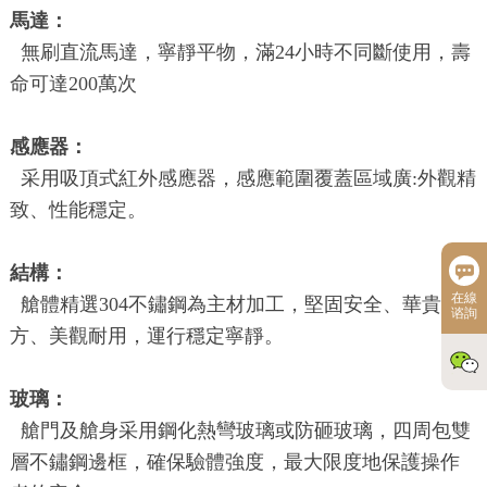
馬達：
無刷直流馬達，寧靜平物，滿24小時不同斷使用，壽
命可達200萬次
感應器：
采用吸頂式紅外感應器，感應範圍覆蓋區域廣:外觀精
致、性能穩定。
結構：
在線
艙體精選304不鏽鋼為主材加工，堅固安全、華貴大
谘詢
方、美觀耐用，運行穩定寧靜。
玻璃：
艙門及艙身采用鋼化熱彎玻璃或防砸玻璃，四周包雙
層不鏽鋼邊框，確保驗體強度，最大限度地保護操作