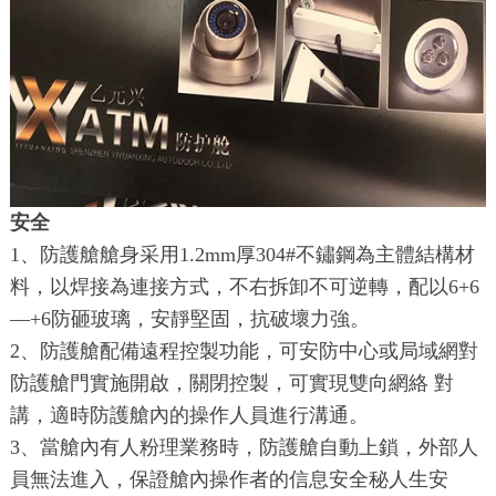
安全
1、防護艙艙身采用1.2mm厚304#不鏽鋼為主體結構材
料，以焊接為連接方式，不右拆卸不可逆轉，配以6+6
—+6防砸玻璃，安靜堅固，抗破壞力強。
2、防護艙配備遠程控製功能，可安防中心或局域網對
防護艙門實施開啟，關閉控製，可實現雙向網絡 對
講，適時防護艙內的操作人員進行溝通。
3、當艙內有人粉理業務時，防護艙自動上鎖，外部人
員無法進入，保證艙內操作者的信息安全秘人生安