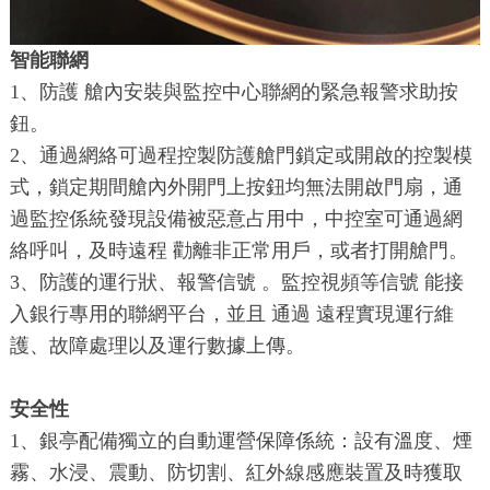
智能聯網
1、防護 艙內安裝與監控中心聯網的緊急報警求助按
鈕。
2、通過網絡可過程控製防護艙門鎖定或開啟的控製模
式，鎖定期間艙內外開門上按鈕均無法開啟門扇，通
過監控係統發現設備被惡意占用中，中控室可通過網
絡呼叫，及時遠程 勸離非正常用戶，或者打開艙門。
3、防護的運行狀、報警信號 。監控視頻等信號 能接
入銀行專用的聯網平台，並且 通過 遠程實現運行維
護、故障處理以及運行數據上傳。
安全性
1、銀亭配備獨立的自動運營保障係統：設有溫度、煙
霧、水浸、震動、防切割、紅外線感應裝置及時獲取